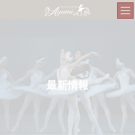
コ
ナ
ン
ビ
テ
ゲ
ン
ー
ツ
シ
へ
ョ
ス
ン
キ
に
ッ
移
プ
動
最新情報