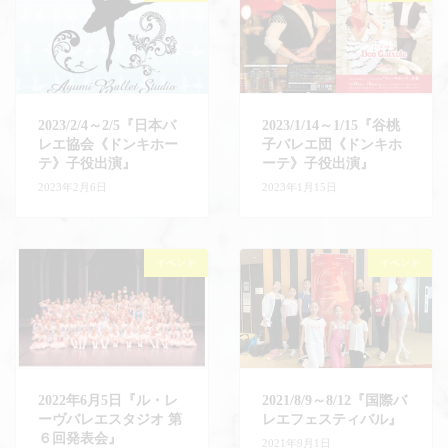
2023/2/4～2/5『日本バ
2023/1/14～1/15『谷桃
レエ協会《ドンキホー
子バレエ団《ドンキホ
テ》子役出演』
ーテ》子役出演』
2023年2月6日
2023年1月15日
イベント
イベント
2022年6月5日『ル・レ
2021/8/9～8/12『国際バ
ーヴバレエスタジオ 第
レエフェスティバル』
６回発表会』
2021年9月1日