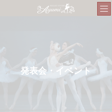
コ
ナ
ン
ビ
テ
ゲ
ン
ー
ツ
シ
へ
ョ
ス
ン
キ
に
ッ
移
プ
動
発表会・イベント