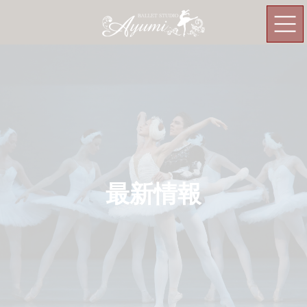
コ
ナ
ン
ビ
テ
ゲ
ン
ー
ツ
シ
へ
ョ
ス
ン
キ
に
ッ
移
プ
動
最新情報