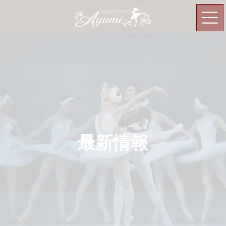
コ
ナ
ン
ビ
テ
ゲ
ン
ー
ツ
シ
へ
ョ
ス
ン
キ
に
ッ
移
プ
動
最新情報