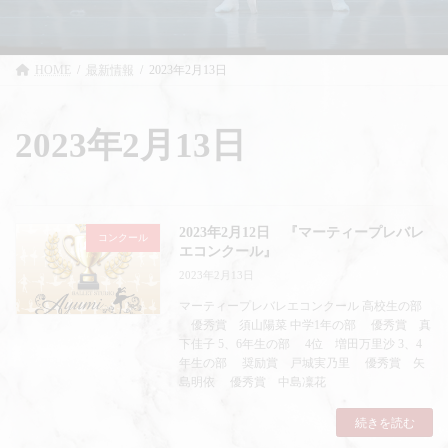
HOME
最新情報
2023年2月13日
2023年2月13日
2023年2月12日 『マーティープレバレ
コンクール
エコンクール』
2023年2月13日
マーティープレバレエコンクール 高校生の部
優秀賞 須山陽菜 中学1年の部 優秀賞 真
下佳子 5、6年生の部 4位 増田万里沙 3、4
年生の部 奨励賞 戸城実乃里 優秀賞 矢
島明依 優秀賞 中島凜花
続きを読む