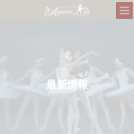
コ
ナ
ン
ビ
テ
ゲ
ン
ー
ツ
シ
へ
ョ
ス
ン
キ
に
ッ
移
プ
動
最新情報