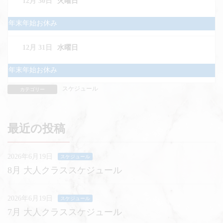
12月 30
火曜日
12
月
29th
月
年末年始お休み
2025
曜
日,
12月 31
水曜日
12
月
29th
月
年末年始お休み
2025
曜
日,
スケジュール
カテゴリー
12
月
29th
2025
最近の投稿
2026年6月19日
スケジュール
8月 大人クラススケジュール
2026年6月19日
スケジュール
7月 大人クラススケジュール