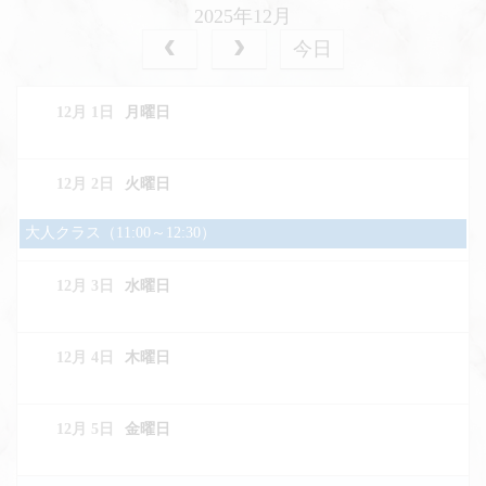
2025年12月
今日
12月 1
月曜日
12月 2
火曜日
火
大人クラス（11:00～12:30）
曜
日,
12月 3
水曜日
12
月
2nd
2025
12月 4
木曜日
12月 5
金曜日