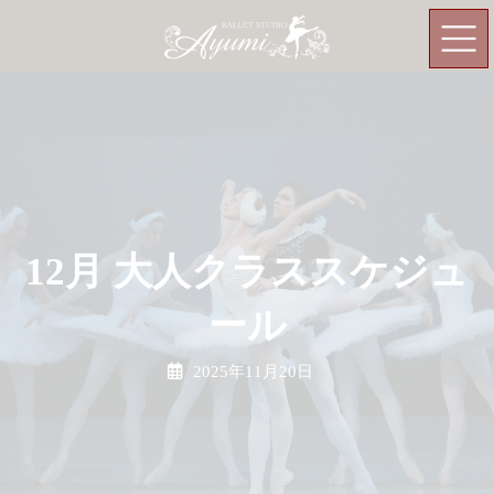
コ
ナ
ン
ビ
テ
ゲ
ン
ー
ツ
シ
へ
ョ
ス
ン
キ
に
ッ
移
プ
動
12月 大人クラススケジュ
ール
2025年11月20日