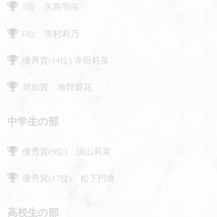
5位 矢島明依
6位 市村莉乃
優秀賞(14位) 寺田莉菜
奨励賞 海野愛花
中学生の部
優秀賞(9位) 須山莉菜
優秀賞(17位) 松下円香
高校生の部