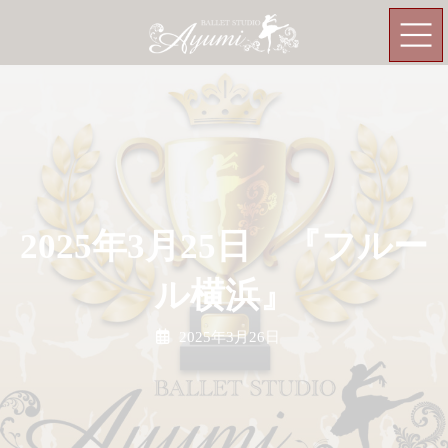
コ
ナ
ン
ビ
テ
ゲ
ン
ー
ツ
シ
へ
ョ
ス
ン
キ
に
ッ
移
プ
動
2025年3月25日 『フルー
ル横浜』
2025年3月26日