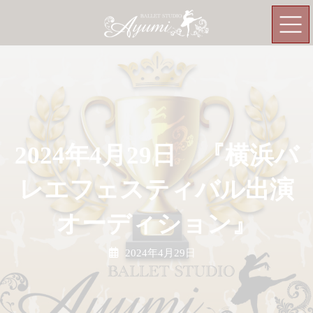
コ
ナ
ン
ビ
テ
ゲ
ン
ー
ツ
シ
へ
ョ
ス
ン
キ
に
ッ
移
2024年4月29日 『横浜バ
プ
動
レエフェスティバル出演
オーディション』
2024年4月29日