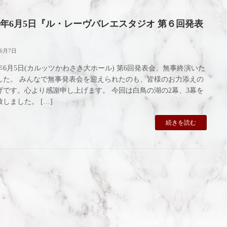
22年6月5日『ル・レーヴバレエスタジオ 第６回発表
年6月7日
2年6月5日(カルッツかわさき大ホール) 第6回発表会、無事終演いた
した。 みんなで無事発表会を迎えられたのも、皆様のお力添えの
げです。心より感謝申し上げます。 今回は白鳥の湖の2幕、3幕を
しました。 […]
続きを読む