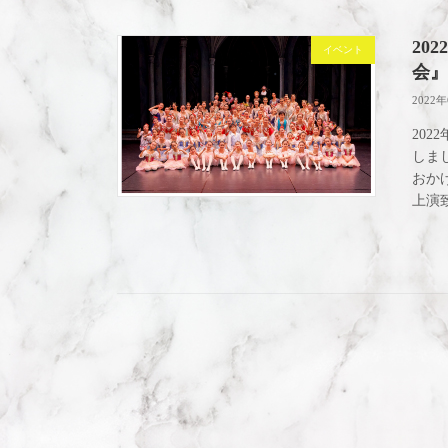
20
イベント
会』
2022
202
しま
おか
上演致