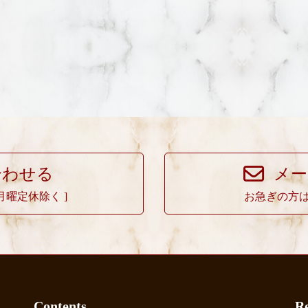
合わせる
メー
 月曜定休除く ]
お急ぎの方
Contents
Re