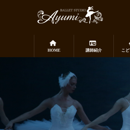
コ
ナ
ン
ビ
テ
ゲ
ン
ー
ツ
シ
へ
ョ
ス
ン
HOME
講師紹介
こど
キ
に
ッ
移
プ
動